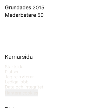
Grundades
2015
Medarbetare
50
Karriärsida
Startsida
Platser
Jag rekryterar
Lediga jobb
Data och integritet
Hantera cookies